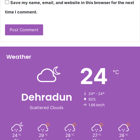
Save my name, email, and website in this browser for the next
time I comment.
Weather
24
℃
Dehradun
24º - 24º
92%
1.66 km/h
Scattered Clouds
24
29
28
27
28
℃
℃
℃
℃
℃