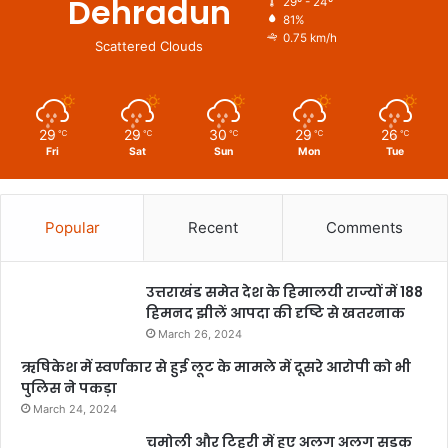
Dehradun
29º - 24º
81%
0.75 km/h
Scattered Clouds
29
29
30
29
26
℃
℃
℃
℃
℃
Fri
Sat
Sun
Mon
Tue
Popular
Recent
Comments
उत्तराखंड समेत देश के हिमालयी राज्यों में 188
हिमनद झीलें आपदा की दृष्टि से खतरनाक
March 26, 2024
ऋषिकेश में स्वर्णकार से हुई लूट के मामले में दूसरे आरोपी को भी
पुलिस ने पकड़ा
March 24, 2024
चमोली और टिहरी में हुए अलग अलग सड़क