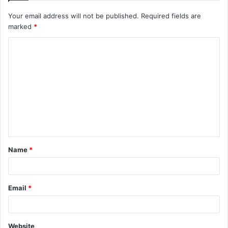
Your email address will not be published.
Required fields are
marked
*
C
o
m
m
e
n
t
Name
*
*
Email
*
Website