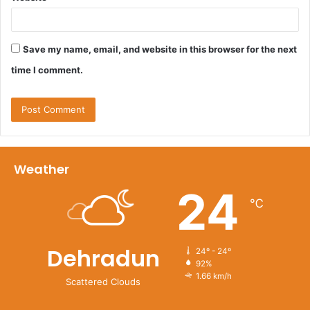
Save my name, email, and website in this browser for the next
time I comment.
Weather
24
℃
Dehradun
24º - 24º
92%
1.66 km/h
Scattered Clouds