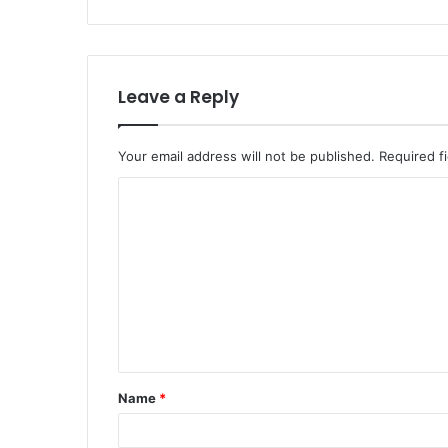
Leave a Reply
Your email address will not be published.
Required f
C
o
m
m
e
n
t
Name
*
*