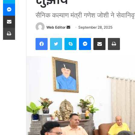
Messenger
सैनिक कल्याण मंत्री गणेश जोशी ने सेवानिव
Share via Email
Web Editor
S
September 28, 2025
Print
e
Facebook
Twitter
Skype
Messenger
Share via Email
Print
n
d
a
n
e
m
a
i
l