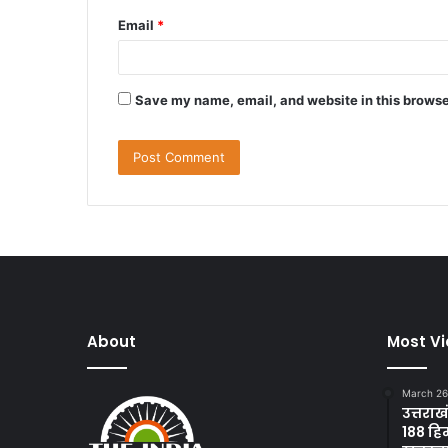
Email
*
Save my name, email, and website in this browse
About
Most V
March 26
उत्तराख
188 हि