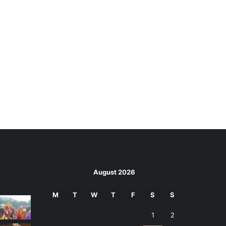
August 2026
M
T
W
T
F
S
S
1
2