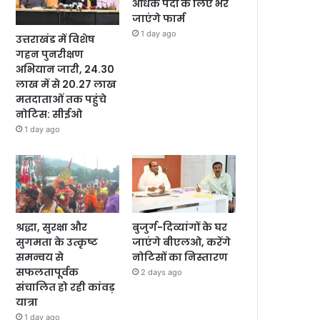
अधिक पदों के लिए भरे
जाएंगे फार्म
1 day ago
उत्तराखंड में विशेष
गहन पुनरीक्षण
अभियान जारी, 24.30
लाख में से 20.27 लाख
मतदाताओं तक पहुंचे
नोटिस: सीईओ
1 day ago
श्रद्धा, सुरक्षा और
बुजुर्ग-दिव्यांगों के घर
सुगमता के उत्कृष्ट
जाएंगे बीएलओ, करेंगे
समन्वय से
नोटिसों का निस्तारण
सफलतापूर्वक
2 days ago
संचालित हो रही कांवड़
यात्रा
1 day ago