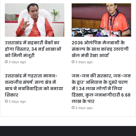
उत्तराखंड में सहकारी बैंकों का
2036 ओलंपिक मेजबानी के
होगा विस्तार, 34 नई शाखाओं
संकल्प के साथ कांवड़ उठाएंगी
को मिली मंजूरी
खेल मंत्री रेखा आर्या
3 days ago
3 days ago
उत्तराखंड में गहराता मानव-
जन-जन की सरकार, जन-जन
वन्यजीव संघर्ष: सल्ट क्षेत्र में
के द्वार’ अभियान के दूसरे चरण
बाघ ने नवविवाहिता को बनाया
में 1.34 लाख लोगों ने लिया
शिकार
हिस्सा, कुल जनभागीदारी 6.68
लाख के पार
3 days ago
4 days ago