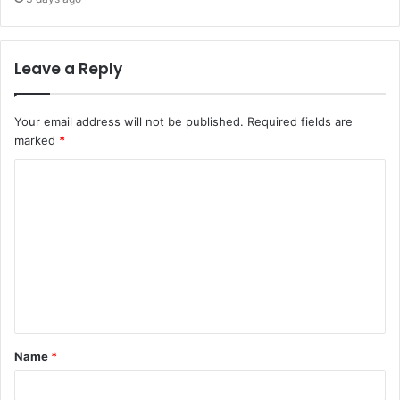
Leave a Reply
Your email address will not be published.
Required fields are
marked
*
C
o
m
m
e
n
t
Name
*
*