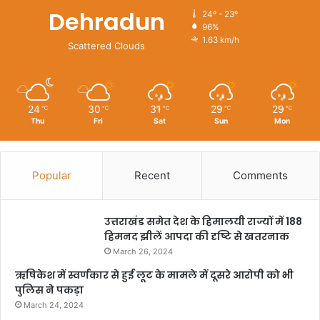
Dehradun
24º - 23º
96%
1.63 km/h
Scattered Clouds
24
30
31
29
29
℃
℃
℃
℃
℃
Thu
Fri
Sat
Sun
Mon
Popular
Recent
Comments
उत्तराखंड समेत देश के हिमालयी राज्यों में 188
हिमनद झीलें आपदा की दृष्टि से खतरनाक
March 26, 2024
ऋषिकेश में स्वर्णकार से हुई लूट के मामले में दूसरे आरोपी को भी
पुलिस ने पकड़ा
March 24, 2024