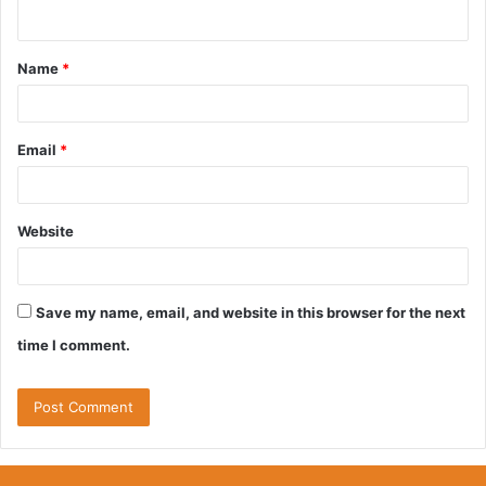
n
t
Name
*
*
Email
*
Website
Save my name, email, and website in this browser for the next
time I comment.