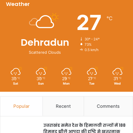
Weather
27
℃
Dehradun
30º - 24º
73%
0.5 km/h
Scattered Clouds
30
30
29
27
31
℃
℃
℃
℃
℃
Sat
Sun
Mon
Tue
Wed
Popular
Recent
Comments
उत्तराखंड समेत देश के हिमालयी राज्यों में 188
हिमनद झीलें आपदा की दृष्टि से खतरनाक