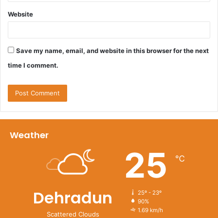
Website
Save my name, email, and website in this browser for the next
time I comment.
Weather
25
℃
Dehradun
25º - 23º
90%
1.69 km/h
Scattered Clouds