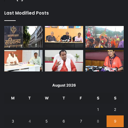
Last Modified Posts
August 2026
M
T
W
T
F
S
S
1
2
3
4
5
6
7
8
9