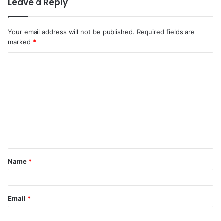
Leave a Reply
Your email address will not be published.
Required fields are
marked
*
C
o
m
m
e
n
t
Name
*
*
Email
*