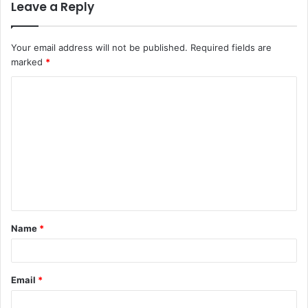
Leave a Reply
Your email address will not be published.
Required fields are
marked
*
C
o
m
m
e
n
t
Name
*
*
Email
*