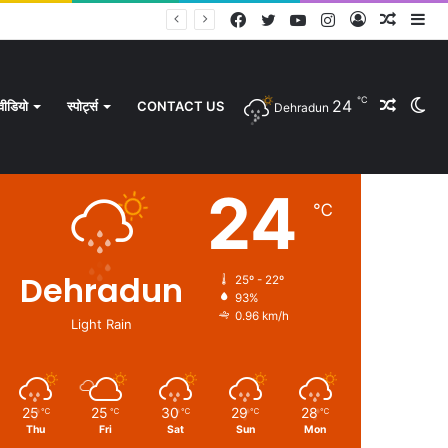
Facebook
Twitter
YouTube
Instagram
Log
Rando
Si
In
Article
℃
24
Rando
Sw
वीडियो
स्पोर्ट्स
CONTACT US
Dehradun
Weather
24
℃
Article
sk
Dehradun
25º - 22º
93%
0.96 km/h
Light Rain
25
25
30
29
28
℃
℃
℃
℃
℃
Thu
Fri
Sat
Sun
Mon