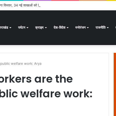
 होगा विस्तार, 34 नई शाखाओं को मिली मंजूरी
्तराखंड
पर्यटन
क्राइम
देश-विदेश
मनोरंजन
राजनीति
public welfare work: Arya
kers are the
lic welfare work: