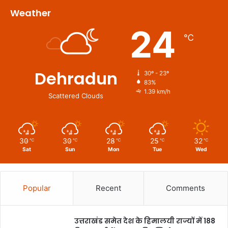
Weather
24
℃
Dehradun
30º - 23º
83%
1.39 km/h
Scattered Clouds
30
30
28
25
32
℃
℃
℃
℃
℃
Sat
Sun
Mon
Tue
Wed
Popular
Recent
Comments
उत्तराखंड समेत देश के हिमालयी राज्यों में 188