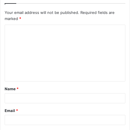
Your email address will not be published.
Required fields are
marked
*
C
o
m
m
e
n
t
Name
*
*
Email
*