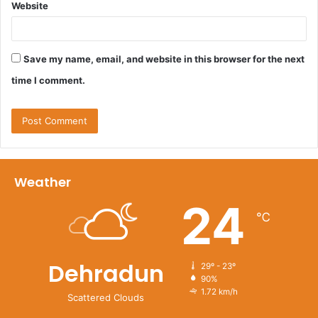
Website
Save my name, email, and website in this browser for the next
time I comment.
Weather
24
℃
Dehradun
29º - 23º
90%
1.72 km/h
Scattered Clouds