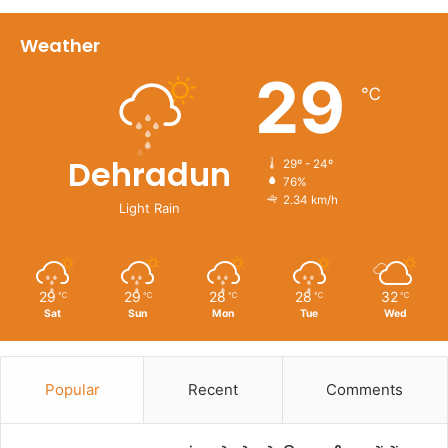
Weather
29
℃
Dehradun
29º - 24º
76%
2.34 km/h
Light Rain
29
29
28
28
32
℃
℃
℃
℃
℃
Sat
Sun
Mon
Tue
Wed
Popular
Recent
Comments