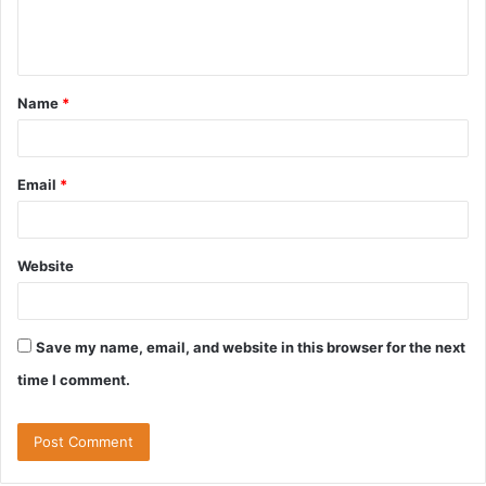
e
n
t
Name
*
*
Email
*
Website
Save my name, email, and website in this browser for the next
time I comment.