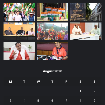
August 2026
M
T
W
T
F
S
S
1
2
3
4
5
6
7
8
9