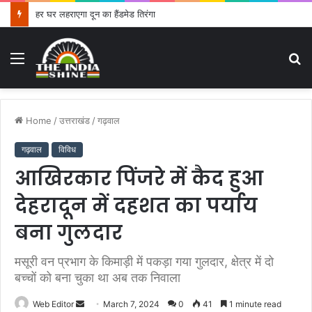
धामी कैबिनेट के फैसले: हल्द्वानी में बनेगा हाईकोर्ट कॉम्प्लेक्स, पशुपालकों को बड़ा तोहफा, श्रमिकों-युवाओं और ग्रामीण अर्थव्यवस्था को मिलेगी नई ताकत
Menu
S
fo
Home
/
उत्तराखंड
/
गढ़वाल
गढ़वाल
विविध
आखिरकार पिंजरे में कैद हुआ
देहरादून में दहशत का पर्याय
बना गुलदार
मसूरी वन प्रभाग के किमाड़ी में पकड़ा गया गुलदार, क्षेत्र में दो
बच्चों को बना चुका था अब तक निवाला
Web Editor
S
March 7, 2024
0
41
1 minute read