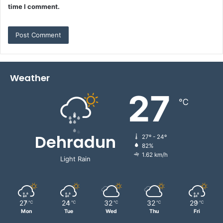
time I comment.
Weather
27
℃
Dehradun
27º - 24º
82%
1.62 km/h
Light Rain
27
24
32
32
29
℃
℃
℃
℃
℃
Mon
Tue
Wed
Thu
Fri