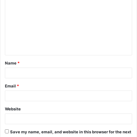
o
m
m
e
n
t
Name
*
*
Email
*
Website
Save my name, email, and website in this browser for the next