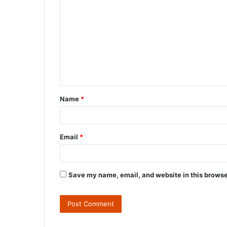
o
m
m
e
n
t
Name
*
*
Email
*
Save my name, email, and website in this browse