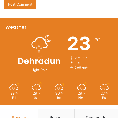
Weather
23
℃
Dehradun
29º - 23º
91%
0.95 km/h
Light Rain
29
29
30
29
27
℃
℃
℃
℃
℃
Fri
Sat
Sun
Mon
Tue
Popular
Recent
Comments