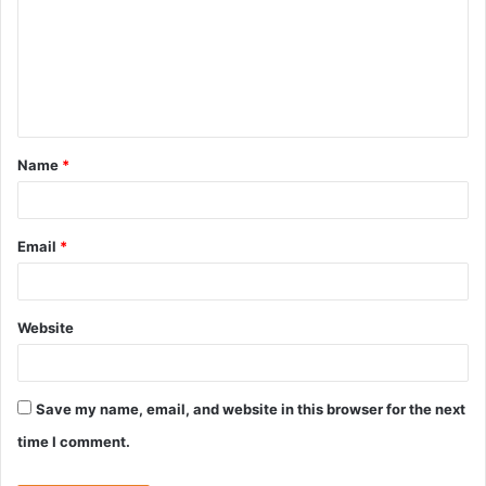
m
m
e
n
t
Name
*
*
Email
*
Website
Save my name, email, and website in this browser for the next
time I comment.