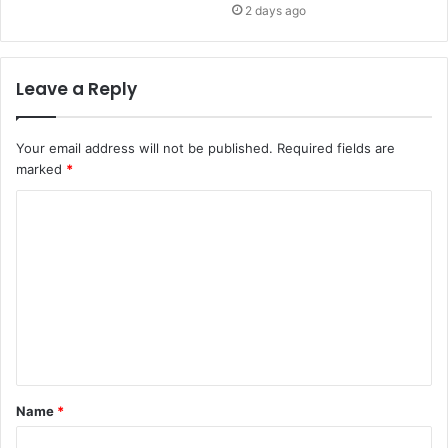
2 days ago
Leave a Reply
Your email address will not be published.
Required fields are
marked
*
C
o
m
m
e
n
t
Name
*
*