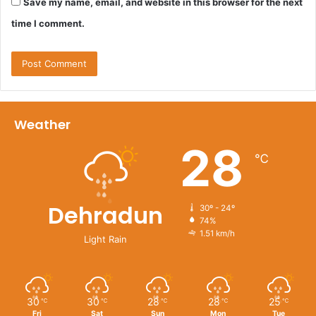
Save my name, email, and website in this browser for the next
time I comment.
Weather
28
℃
Dehradun
30º - 24º
74%
1.51 km/h
Light Rain
30
30
28
28
25
℃
℃
℃
℃
℃
Fri
Sat
Sun
Mon
Tue