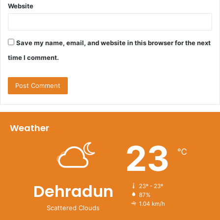
Website
Save my name, email, and website in this browser for the next
time I comment.
Weather
23
℃
Dehradun
23º - 23º
87%
1.04 km/h
Scattered Clouds