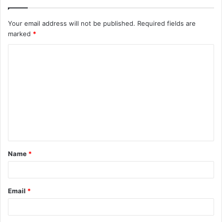
Your email address will not be published.
Required fields are
marked
*
C
o
m
m
e
n
t
Name
*
*
Email
*