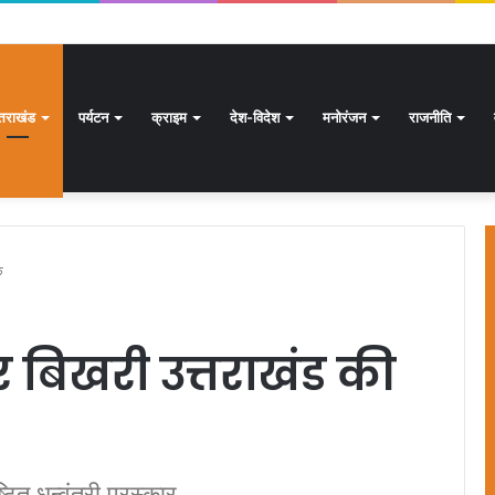
्षण अभियान जारी, 24.30 लाख में से 20.27 लाख मतदाताओं तक पहुंचे नोटिस: सीईओ
्तराखंड
पर्यटन
क्राइम
देश-विदेश
मनोरंजन
राजनीति
क
बिखरी उत्तराखंड की
ठित धन्वंतरी पुरस्कार