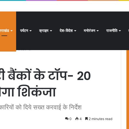
क्षण अभियान जारी, 24.30 लाख में से 20.27 लाख मतदाताओं तक पहुंचे नोटिस: सीईओ
्तराखंड
पर्यटन
क्राइम
देश-विदेश
मनोरंजन
राजनीति
ादारों पर कसेगा शिकंजा
ी बैंकों के टॉप- 20
ेगा शिकंजा
ारियों को दिये सख्त करवाई के निर्देश
0
4
2 minutes read