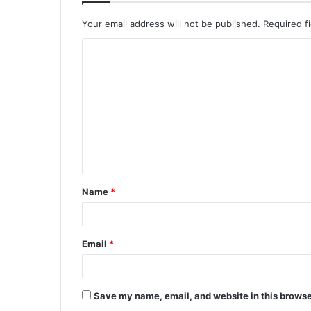
Your email address will not be published.
Required f
C
o
m
m
e
n
t
Name
*
*
Email
*
Save my name, email, and website in this browse