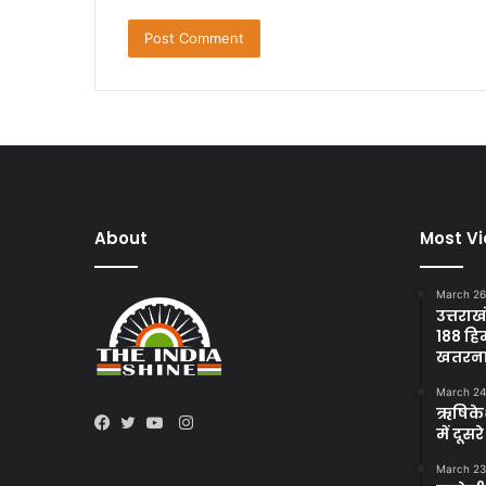
About
Most V
March 26
उत्तराख
188 हि
खतरन
March 24
ऋषिकेश 
Instagram
में दूस
Facebook
Twitter
YouTube
March 23