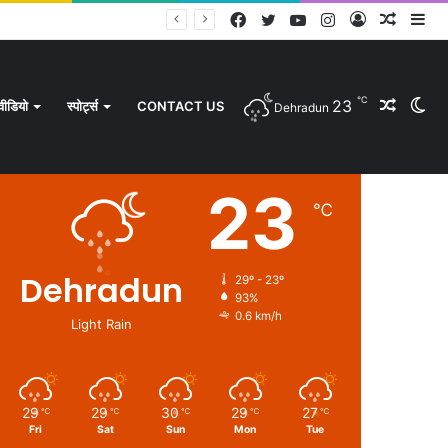
Facebook
Twitter
YouTube
Instagram
Log
Rando
Si
In
Article
℃
23
Rando
Sw
वीडियो
स्पोर्ट्स
CONTACT US
Dehradun
Weather
23
℃
Article
sk
Dehradun
29º - 23º
93%
0.6 km/h
Light Rain
29
29
30
29
27
℃
℃
℃
℃
℃
Fri
Sat
Sun
Mon
Tue