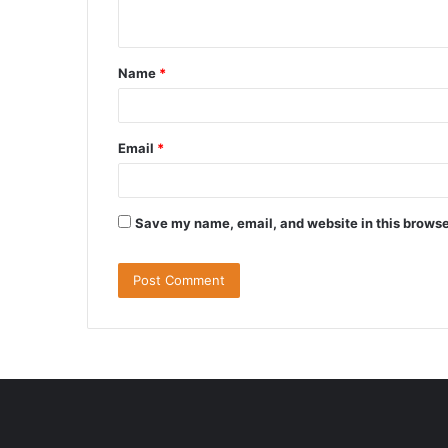
n
t
Name
*
*
Email
*
Save my name, email, and website in this browse