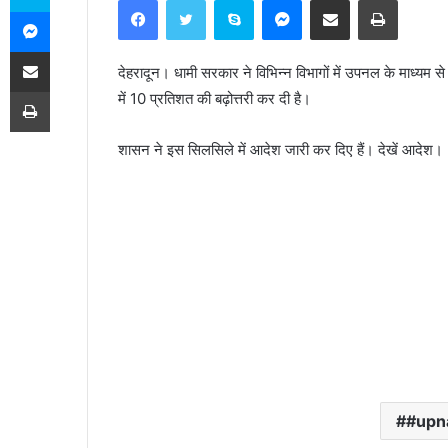
Facebook
Twitter
Skype
Messenger
Share via Email
Print
Messenger
n
d
Share via Email
a
देहरादून। धामी सरकार ने विभिन्न विभागों में उपनल के माध्यम से
n
Print
में 10 प्रतिशत की बढ़ोत्तरी कर दी है।
e
m
शासन ने इस सिलसिले में आदेश जारी कर दिए हैं। देखें आदेश।
a
i
l
#upn