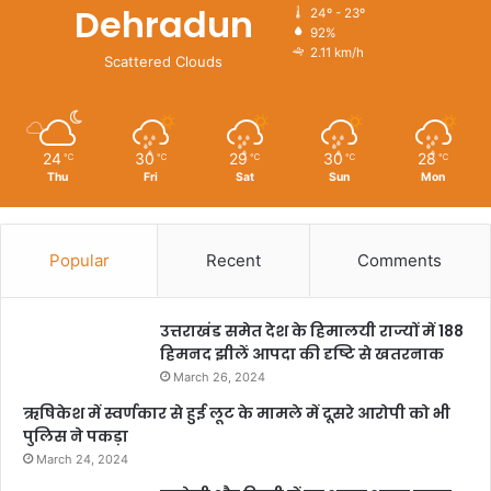
Dehradun
24º - 23º
92%
2.11 km/h
Scattered Clouds
24
30
29
30
28
℃
℃
℃
℃
℃
Thu
Fri
Sat
Sun
Mon
Popular
Recent
Comments
उत्तराखंड समेत देश के हिमालयी राज्यों में 188
हिमनद झीलें आपदा की दृष्टि से खतरनाक
March 26, 2024
ऋषिकेश में स्वर्णकार से हुई लूट के मामले में दूसरे आरोपी को भी
पुलिस ने पकड़ा
March 24, 2024