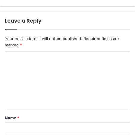
Leave a Reply
Your email address will not be published.
Required fields are
marked
*
C
o
m
m
e
n
t
Name
*
*