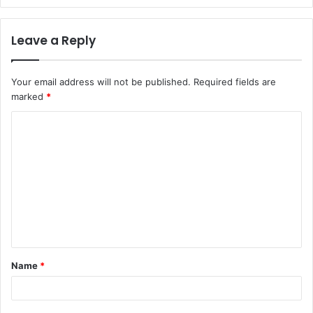
Leave a Reply
Your email address will not be published.
Required fields are
marked
*
C
o
m
m
e
n
t
Name
*
*