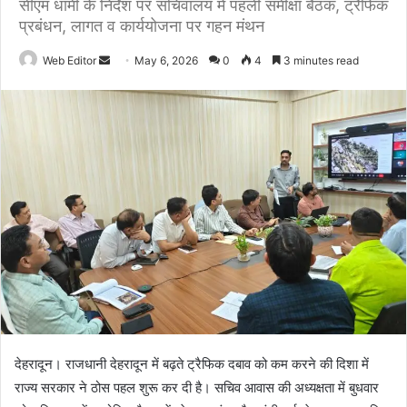
सीएम धामी के निर्देश पर सचिवालय में पहली समीक्षा बैठक, ट्रैफिक
प्रबंधन, लागत व कार्ययोजना पर गहन मंथन
Web Editor
S
May 6, 2026
0
4
3 minutes read
e
n
d
a
n
e
m
a
i
l
देहरादून। राजधानी देहरादून में बढ़ते ट्रैफिक दबाव को कम करने की दिशा में
राज्य सरकार ने ठोस पहल शुरू कर दी है। सचिव आवास की अध्यक्षता में बुधवार