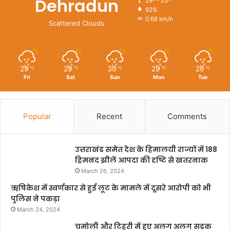
Dehradun
29º - 23º
92%
0.68 km/h
Scattered Clouds
29
29
30
29
26
℃
℃
℃
℃
℃
Fri
Sat
Sun
Mon
Tue
Popular
Recent
Comments
उत्तराखंड समेत देश के हिमालयी राज्यों में 188
हिमनद झीलें आपदा की दृष्टि से खतरनाक
March 26, 2024
ऋषिकेश में स्वर्णकार से हुई लूट के मामले में दूसरे आरोपी को भी
पुलिस ने पकड़ा
March 24, 2024
चमोली और टिहरी में हुए अलग अलग सड़क