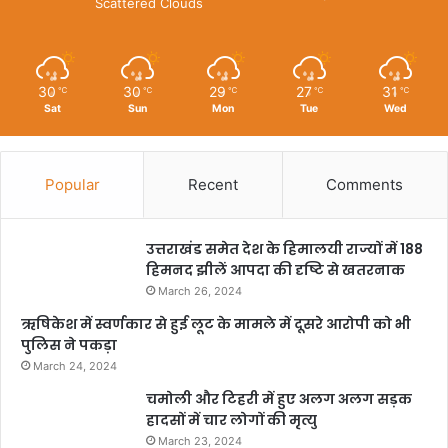
Scattered Clouds
30
30
29
27
31
℃
℃
℃
℃
℃
Sat
Sun
Mon
Tue
Wed
Popular
Recent
Comments
उत्तराखंड समेत देश के हिमालयी राज्यों में 188
हिमनद झीलें आपदा की दृष्टि से खतरनाक
March 26, 2024
ऋषिकेश में स्वर्णकार से हुई लूट के मामले में दूसरे आरोपी को भी
पुलिस ने पकड़ा
March 24, 2024
चमोली और टिहरी में हुए अलग अलग सड़क
हादसों में चार लोगों की मृत्यु
March 23, 2024