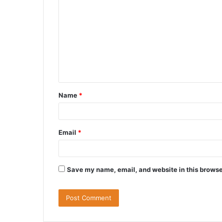
o
m
m
e
n
t
Name
*
*
Email
*
Save my name, email, and website in this browse