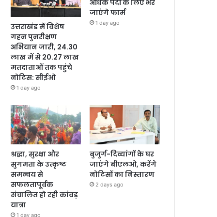
अधिक पदों के लिए भरे
जाएंगे फार्म
1 day ago
उत्तराखंड में विशेष
गहन पुनरीक्षण
अभियान जारी, 24.30
लाख में से 20.27 लाख
मतदाताओं तक पहुंचे
नोटिस: सीईओ
1 day ago
श्रद्धा, सुरक्षा और
बुजुर्ग-दिव्यांगों के घर
सुगमता के उत्कृष्ट
जाएंगे बीएलओ, करेंगे
समन्वय से
नोटिसों का निस्तारण
सफलतापूर्वक
2 days ago
संचालित हो रही कांवड़
यात्रा
1 day ago