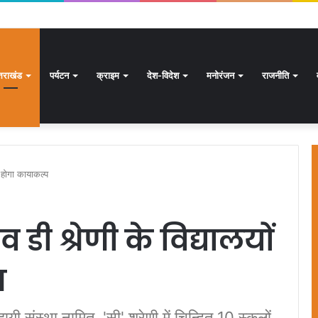
क्षण अभियान जारी, 24.30 लाख में से 20.27 लाख मतदाताओं तक पहुंचे नोटिस: सीईओ
्तराखंड
पर्यटन
क्राइम
देश-विदेश
मनोरंजन
राजनीति
का होगा कायाकल्प
व डी श्रेणी के विद्यालयों
प
दायी संस्था नामित, 'सी' श्रेणी में चिन्हित 10 स्कूलों