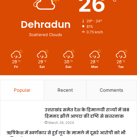
26
Dehradun
29º - 24º
81%
0.75 km/h
Scattered Clouds
29
29
30
29
26
℃
℃
℃
℃
℃
Fri
Sat
Sun
Mon
Tue
Popular
Recent
Comments
उत्तराखंड समेत देश के हिमालयी राज्यों में 188
हिमनद झीलें आपदा की दृष्टि से खतरनाक
March 26, 2024
ऋषिकेश में स्वर्णकार से हुई लूट के मामले में दूसरे आरोपी को भी