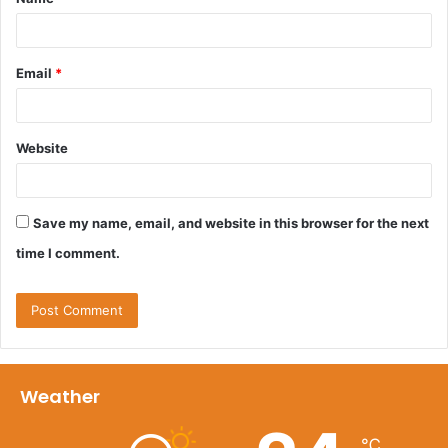
*
Email
*
Website
Save my name, email, and website in this browser for the next
time I comment.
Weather
℃