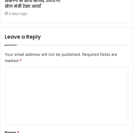
संकल्प के साथ कांवड़ उठाएंगी
खेल मंत्री रेखा आर्या
3 days ago
Leave a Reply
Your email address will not be published.
Required fields are
marked
*
C
o
m
m
e
n
t
Name
*