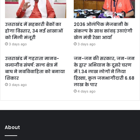
उत्तराखंड में सहकारी बैंकों का
2036 ओलंपिक मेजबानी के
होगा विस्तार, 34 नई शाखाओं
संकल्प के साथ कांवड़ उठाएंगी
को मिली मंजूरी
खेल मंत्री रेखा आर्या
3 days ago
3 days ago
उत्तराखंड में गहराता मानव-
जन-जन की सरकार, जन-जन
वन्यजीव संघर्ष: सल्ट क्षेत्र में
के द्वार’ अभियान के दूसरे चरण
बाघ ने नवविवाहिता को बनाया
में 1.34 लाख लोगों ने लिया
शिकार
हिस्सा, कुल जनभागीदारी 6.68
लाख के पार
3 days ago
4 days ago
About