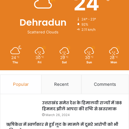
24
Dehradun
24º - 23º
92%
2.11 km/h
Scattered Clouds
24
30
29
30
28
℃
℃
℃
℃
℃
Thu
Fri
Sat
Sun
Mon
Popular
Recent
Comments
उत्तराखंड समेत देश के हिमालयी राज्यों में 188
हिमनद झीलें आपदा की दृष्टि से खतरनाक
March 26, 2024
ऋषिकेश में स्वर्णकार से हुई लूट के मामले में दूसरे आरोपी को भी