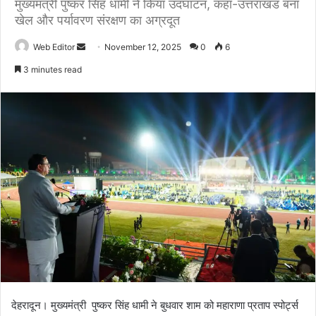
मुख्यमंत्री पुष्कर सिंह धामी ने किया उदघाटन, कहा-उत्तराखंड बना
खेल और पर्यावरण संरक्षण का अग्रदूत
Web Editor
S
November 12, 2025
0
6
e
3 minutes read
n
d
a
n
e
m
a
i
l
देहरादून। मुख्यमंत्री पुष्कर सिंह धामी ने बुधवार शाम को महाराणा प्रताप स्पोर्ट्स