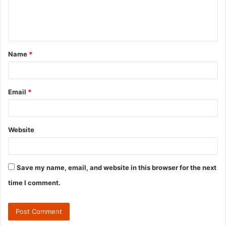
e
n
t
Name
*
*
Email
*
Website
Save my name, email, and website in this browser for the next
time I comment.