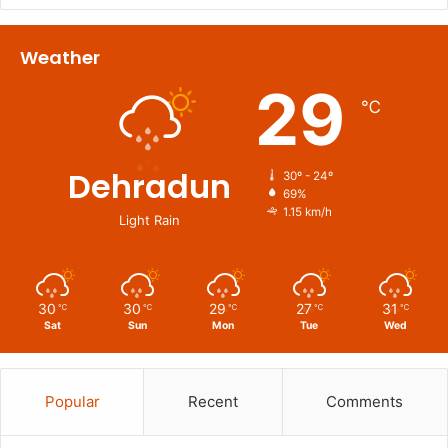
Weather
29
℃
Dehradun
30º - 24º
69%
1.15 km/h
Light Rain
30
30
29
27
31
℃
℃
℃
℃
℃
Sat
Sun
Mon
Tue
Wed
Popular
Recent
Comments