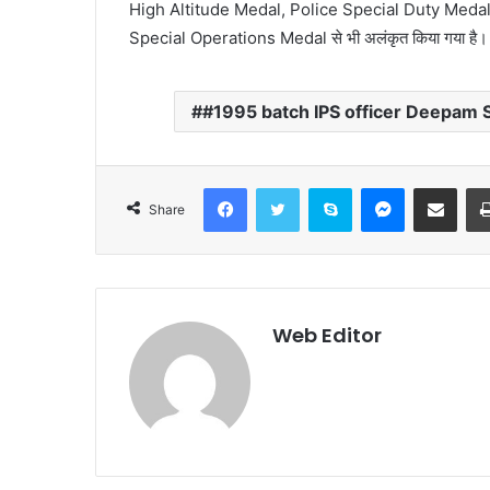
High Altitude Medal, Police Special Duty Medal के
Special Operations Medal से भी अलंकृत किया गया है।
#1995 batch IPS officer Deepam 
Facebook
Twitter
Skype
Messenger
Share via Email
Share
Web Editor