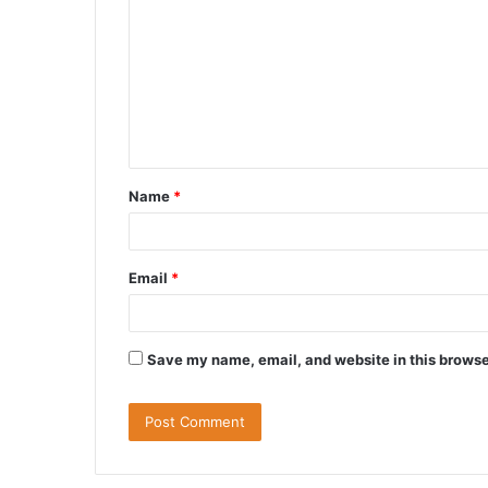
o
m
m
e
n
t
Name
*
*
Email
*
Save my name, email, and website in this browse