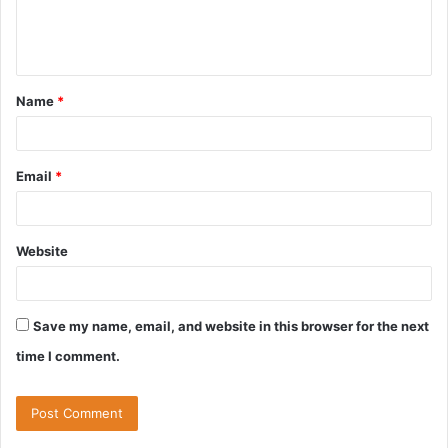
e
n
t
Name
*
*
Email
*
Website
Save my name, email, and website in this browser for the next
time I comment.