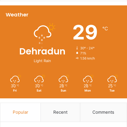
Weather
29
℃
Dehradun
30º - 24º
71%
1.56 km/h
Light Rain
30
30
28
28
25
℃
℃
℃
℃
℃
Fri
Sat
Sun
Mon
Tue
Popular
Recent
Comments