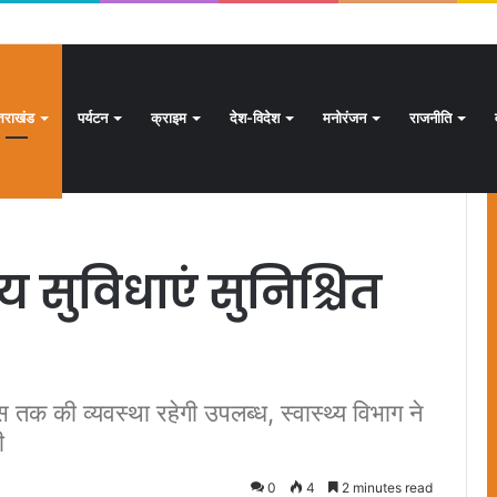
ई हजार से अधिक पदों के लिए भरे जाएंगे फार्म
्तराखंड
पर्यटन
क्राइम
देश-विदेश
मनोरंजन
राजनीति
गी 141 टीमें
थ्य सुविधाएं सुनिश्चित
ंस तक की व्यवस्था रहेगी उपलब्ध, स्वास्थ्य विभाग ने
ी
0
4
2 minutes read