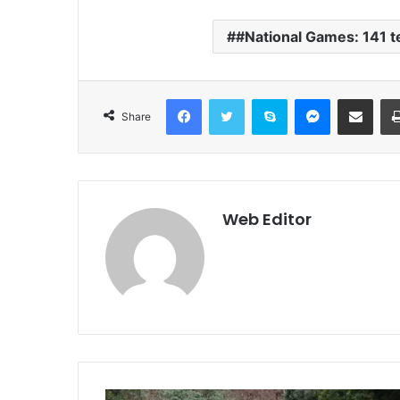
#National Games: 141 te
Facebook
Twitter
Skype
Messenger
Share via Email
Share
Web Editor