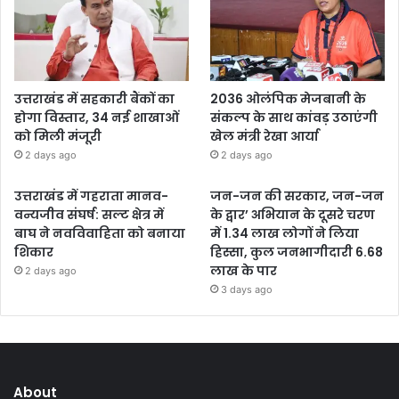
उत्तराखंड में सहकारी बैंकों का
2036 ओलंपिक मेजबानी के
होगा विस्तार, 34 नई शाखाओं
संकल्प के साथ कांवड़ उठाएंगी
को मिली मंजूरी
खेल मंत्री रेखा आर्या
2 days ago
2 days ago
उत्तराखंड में गहराता मानव-
जन-जन की सरकार, जन-जन
वन्यजीव संघर्ष: सल्ट क्षेत्र में
के द्वार’ अभियान के दूसरे चरण
बाघ ने नवविवाहिता को बनाया
में 1.34 लाख लोगों ने लिया
शिकार
हिस्सा, कुल जनभागीदारी 6.68
लाख के पार
2 days ago
3 days ago
About