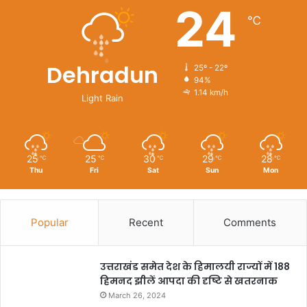
24
℃
Dehradun
25º - 22º
94%
1.14 km/h
Light Rain
25
25
30
29
28
℃
℃
℃
℃
℃
Thu
Fri
Sat
Sun
Mon
Popular
Recent
Comments
उत्तराखंड समेत देश के हिमालयी राज्यों में 188
हिमनद झीलें आपदा की दृष्टि से खतरनाक
March 26, 2024