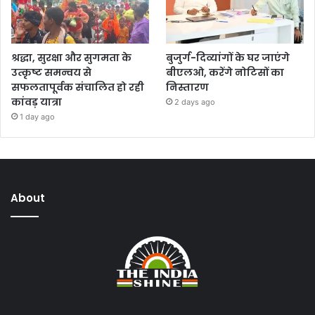
श्रद्धा, सुरक्षा और सुगमता के
बुजुर्ग-दिव्यांगों के घर जाएंगे
उत्कृष्ट समन्वय से
बीएलओ, करेंगे नोटिसों का
सफलतापूर्वक संचालित हो रही
निस्तारण
कांवड़ यात्रा
2 days ago
1 day ago
About