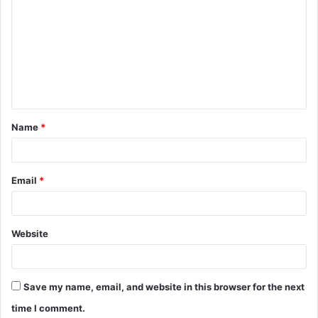
o
m
m
e
n
t
Name
*
*
Email
*
Website
Save my name, email, and website in this browser for the next
time I comment.