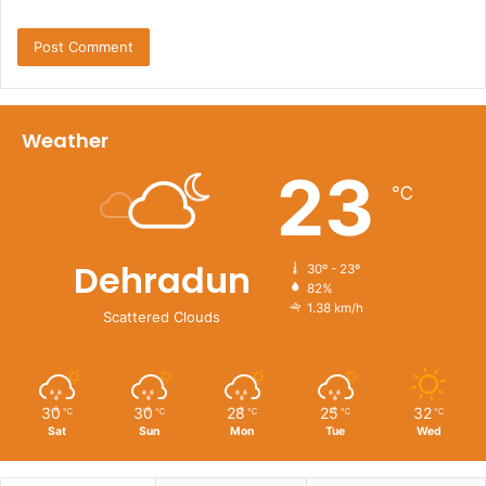
Weather
23
℃
Dehradun
30º - 23º
82%
1.38 km/h
Scattered Clouds
30
30
28
25
32
℃
℃
℃
℃
℃
Sat
Sun
Mon
Tue
Wed