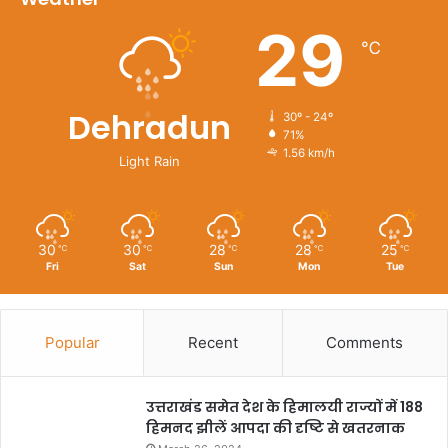
29
℃
Dehradun
30º - 24º
71%
1.56 km/h
Light Rain
30
30
28
28
25
℃
℃
℃
℃
℃
Fri
Sat
Sun
Mon
Tue
Popular
Recent
Comments
उत्तराखंड समेत देश के हिमालयी राज्यों में 188
हिमनद झीलें आपदा की दृष्टि से खतरनाक