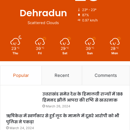
Dehradun
23º - 23º
87%
0.97 km/h
Scattered Clouds
23
30
29
30
28
℃
℃
℃
℃
℃
Thu
Fri
Sat
Sun
Mon
Popular
Recent
Comments
उत्तराखंड समेत देश के हिमालयी राज्यों में 188
हिमनद झीलें आपदा की दृष्टि से खतरनाक
March 26, 2024
ऋषिकेश में स्वर्णकार से हुई लूट के मामले में दूसरे आरोपी को भी
पुलिस ने पकड़ा
March 24, 2024